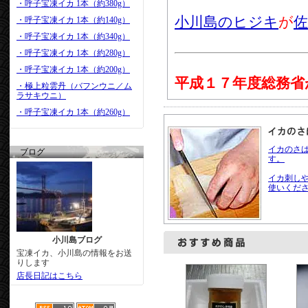
・呼子宝凍イカ 1本（約380g）
小川島のヒジキ
が
佐
・呼子宝凍イカ 1本（約140g）
・呼子宝凍イカ 1本（約340g）
・呼子宝凍イカ 1本（約280g）
・呼子宝凍イカ 1本（約200g）
平成１７年度総務省
・極上粒雲丹（バフンウニ／ム
ラサキウニ）
・呼子宝凍イカ 1本（約260g）
イカのさ
ブログ
す。
イカ刺し
使いくだ
小川島ブログ
宝凍イカ、小川島の情報をお送
りします
店長日記はこちら