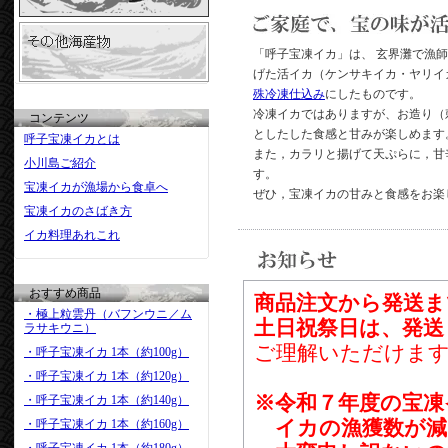
「呼子宝凍イカ」は、 玄界灘で漁
げた活イカ（ケンサキイカ・ヤリイ
殊冷凍仕込み
にしたものです。
冷凍イカではありますが、お造り（
コンテンツ
としたした食感と甘みが楽しめます
呼子宝凍イカとは
また，カラリと揚げて天ぷらに，甘
小川島ご紹介
す。
宝凍イカが漁場から食卓へ
ぜひ，宝凍イカの甘みと食感をお楽
宝凍イカのさばき方
イカ料理あれこれ
おすすめ商品
商品注文から発送ま
・極上粒雲丹（バフンウニ／ム
土日祝祭日は、発送
ラサキウニ）
ご理解いただけま
・呼子宝凍イカ 1本（約100g）
・呼子宝凍イカ 1本（約120g）
※令和７年度の宝凍
・呼子宝凍イカ 1本（約140g）
イカの漁獲数が減
・呼子宝凍イカ 1本（約160g）