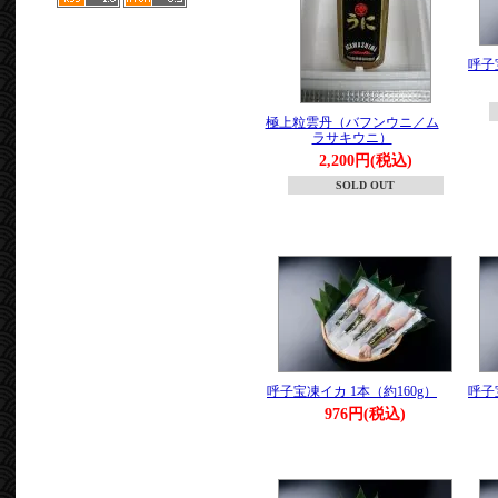
呼子
極上粒雲丹（バフンウニ／ム
ラサキウニ）
2,200円(税込)
SOLD OUT
呼子宝凍イカ 1本（約160g）
呼子
976円(税込)