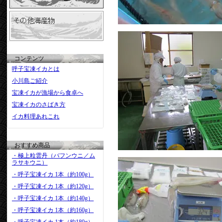
コンテンツ
呼子宝凍イカとは
小川島ご紹介
宝凍イカが漁場から食卓へ
宝凍イカのさばき方
イカ料理あれこれ
おすすめ商品
・極上粒雲丹（バフンウニ／ム
ラサキウニ）
・呼子宝凍イカ 1本（約100g）
・呼子宝凍イカ 1本（約120g）
・呼子宝凍イカ 1本（約140g）
・呼子宝凍イカ 1本（約160g）