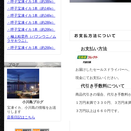
・呼子宝凍イカ 1本（約380g）
・呼子宝凍イカ 1本（約140g）
・呼子宝凍イカ 1本（約340g）
・呼子宝凍イカ 1本（約280g）
・呼子宝凍イカ 1本（約200g）
・極上粒雲丹（バフンウニ／ム
ラサキウニ）
・呼子宝凍イカ 1本（約260g）
お支払い方法
ブログ
お届けしたセールスドライバーへ
現金にてお支払いください。
代引き手数料について
商品代引きの場合、代引き手数料
小川島ブログ
１万円未満で３３０円、３万円未
宝凍イカ、小川島の情報をお送
３万円以上は６６０円です。
りします
店長日記はこちら