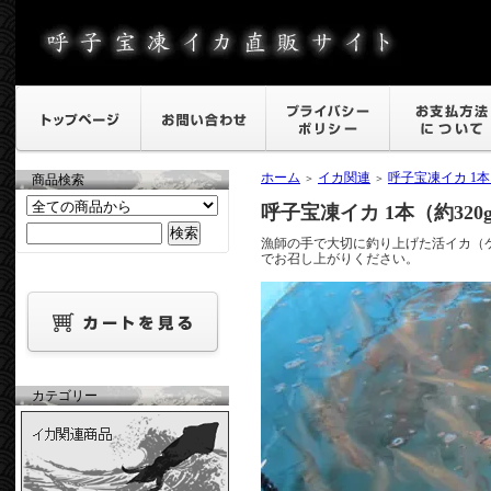
ホーム
イカ関連
呼子宝凍イカ 1本
商品検索
＞
＞
呼子宝凍イカ 1本（約320
漁師の手で大切に釣り上げた活イカ（
でお召し上がりください。
カテゴリー