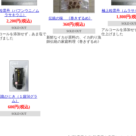
粒雲丹（バフンウニ／ム
極上粒雲丹（ムラサ
ラサキウニ）
1,800円(
伝統の味 《巻きずるめ》
2,200円(税込)
SOLD OU
360円(税込)
SOLD OUT
アルコールを添加せ
SOLD OUT
コールを添加せず，あま塩で
仕上げました
新鮮なイカが原料の、イカ釣り漁
げました
師伝統の家庭料理《巻きずるめ》
川島ひじき（１袋50グラ
ム）
600円(税込)
SOLD OUT