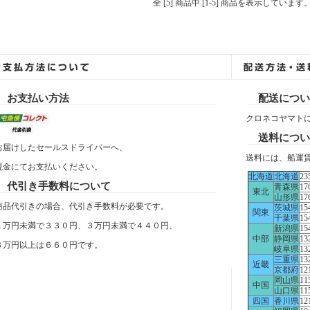
全 [5] 商品中 [1-5] 商品を表示しています
お支払い方法
配送につい
クロネコヤマト
送料につい
お届けしたセールスドライバーへ、
送料には、船運
現金にてお支払いください。
北海道
北海道
23
代引き手数料について
青森県
17
東北
山形県
17
商品代引きの場合、代引き手数料が必要です。
茨城県
15
関東
千葉県
15
１万円未満で３３０円、３万円未満で４４０円、
新潟県
15
中部
静岡県
13
３万円以上は６６０円です。
岐阜県
13
三重県
13
近畿
京都府
12
岡山県
11
中国
山口県
11
四国
香川県
12