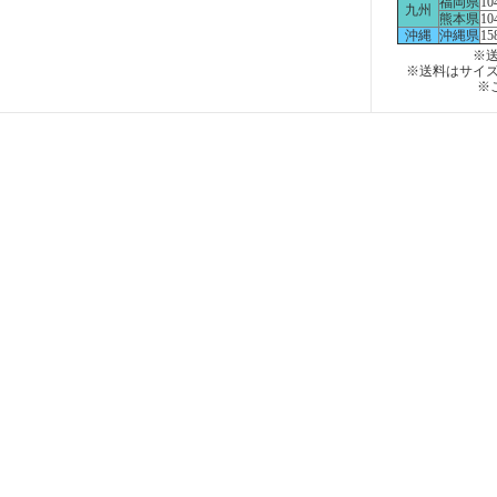
福岡県
10
九州
熊本県
10
沖縄
沖縄県
15
※送
※送料はサイ
※