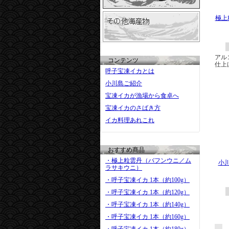
極上
アル
コンテンツ
仕上
呼子宝凍イカとは
小川島ご紹介
宝凍イカが漁場から食卓へ
宝凍イカのさばき方
イカ料理あれこれ
おすすめ商品
・極上粒雲丹（バフンウニ／ム
小
ラサキウニ）
・呼子宝凍イカ 1本（約100g）
・呼子宝凍イカ 1本（約120g）
・呼子宝凍イカ 1本（約140g）
・呼子宝凍イカ 1本（約160g）