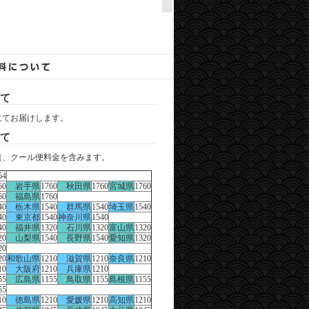
。
て
にてお届けします。
て
賃、クール便料金を含みます。
54
60
岩手県
1760
秋田県
1760
宮城県
1760
60
福島県
1760
40
栃木県
1540
群馬県
1540
埼玉県
1540
40
東京都
1540
神奈川県
1540
40
福井県
1320
石川県
1320
富山県
1320
20
山梨県
1540
長野県
1540
愛知県
1320
20
20
和歌山県
1210
滋賀県
1210
奈良県
1210
10
大阪府
1210
兵庫県
1210
55
広島県
1155
鳥取県
1155
島根県
1155
55
10
徳島県
1210
愛媛県
1210
高知県
1210