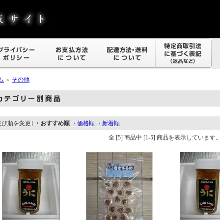
ム
その他
＞
並び順を変更]
・おすすめ順
・価格順
・新着順
全 [5] 商品中 [1-5] 商品を表示しています