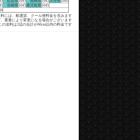
45
佐賀県
1045
長崎県
1045
大分県
1045
45
宮崎県
1045
鹿児島県
1045
84
料には、船運賃、クール便料金を含みます
ズ、重量により変更になる場合がございます
この送料は3辺の合計が60cm以内の料金です