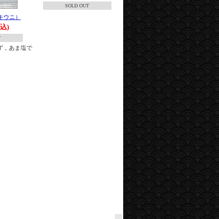
SOLD OUT
キウニ）
税込)
T
ず，あま塩で