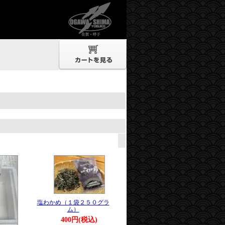
。
塩わかめ（１袋２５０グラ
ム）
400円(税込)