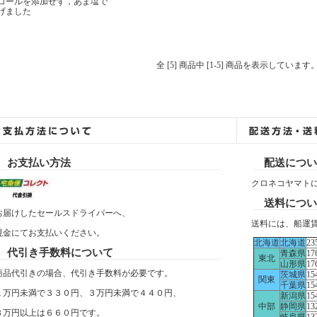
コールを添加せず，あま塩で
げました
全 [5] 商品中 [1-5] 商品を表示しています
お支払い方法
配送につい
クロネコヤマト
送料につい
お届けしたセールスドライバーへ、
送料には、船運
現金にてお支払いください。
北海道
北海道
23
代引き手数料について
青森県
17
東北
山形県
17
商品代引きの場合、代引き手数料が必要です。
茨城県
15
関東
千葉県
15
１万円未満で３３０円、３万円未満で４４０円、
新潟県
15
中部
静岡県
13
３万円以上は６６０円です。