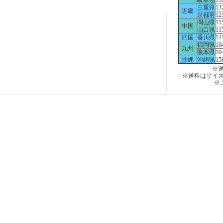
岐阜県
13
三重県
13
近畿
京都府
12
岡山県
11
中国
山口県
11
四国
香川県
12
福岡県
10
九州
熊本県
10
沖縄
沖縄県
15
※送
※送料はサイ
※