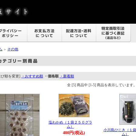
ム
その他
＞
並び順を変更]
・おすすめ順
・価格順
・新着順
全 [5] 商品中 [1-5] 商品を表示しています
塩わかめ（１袋２５０グラ
ム）
小川島ひじき（１袋
400円(税込)
ム）