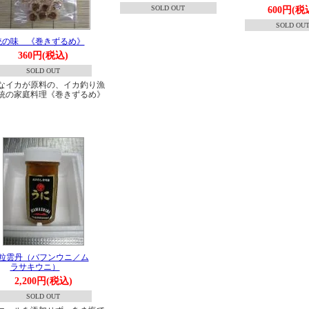
SOLD OUT
600円(税
SOLD OU
統の味 《巻きずるめ》
360円(税込)
SOLD OUT
なイカが原料の、イカ釣り漁
統の家庭料理《巻きずるめ》
粒雲丹（バフンウニ／ム
ラサキウニ）
2,200円(税込)
SOLD OUT