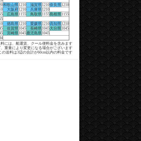
20
20
和歌山県
1210
滋賀県
1210
奈良県
1210
10
大阪府
1210
兵庫県
1210
55
広島県
1155
鳥取県
1155
島根県
1155
55
10
徳島県
1210
愛媛県
1210
高知県
1210
45
佐賀県
1045
長崎県
1045
大分県
1045
45
宮崎県
1045
鹿児島県
1045
84
料には、船運賃、クール便料金を含みます
ズ、重量により変更になる場合がございます
この送料は3辺の合計が60cm以内の料金です