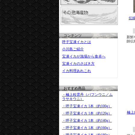
伝
コンテンツ
新鮮
師伝
呼子宝凍イカとは
小川島ご紹介
宝凍イカが漁場から食卓へ
宝凍イカのさばき方
イカ料理あれこれ
おすすめ商品
・極上粒雲丹（バフンウニ／ム
ラサキウニ）
・呼子宝凍イカ 1本（約100g）
極上
・呼子宝凍イカ 1本（約120g）
・呼子宝凍イカ 1本（約140g）
・呼子宝凍イカ 1本（約160g）