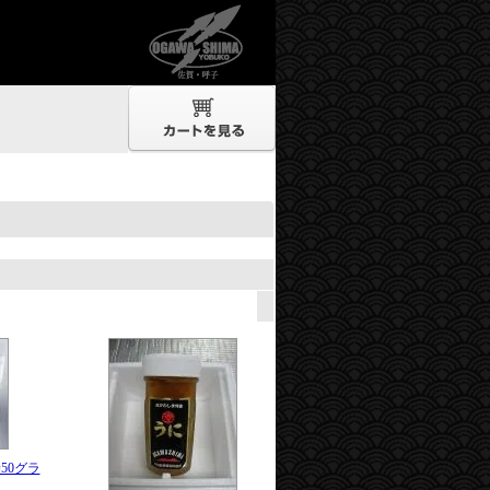
。
50グラ