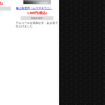
込)
極上粒雲丹（ムラサキウニ）
T
1,800円(税込)
SOLD OUT
アルコールを添加せず，あま塩で
仕上げました