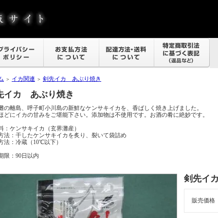
ム
イカ関連
剣先イカ あぶり焼き
＞
＞
先イカ あぶり焼き
灘の離島、呼子町小川島の新鮮なケンサキイカを、香ばしく焼き上げました。
ほどにイカの甘みをご堪能下さい。添加物は不使用です。お酒の肴に絶妙です。
料：ケンサキイカ（玄界灘産）
方法：干したケンサキイカを炙り、裂いて袋詰め
方法：冷蔵（10℃以下）
期限：90日以内
剣先イ
販売価格