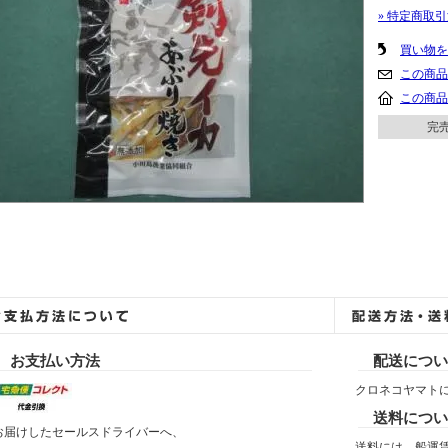
» 特定商取
買い物を
この商品
この商品
完
お支払い方法
配送につい
クロネコヤマト
送料につい
お届けしたセールスドライバーへ、
送料には、船運