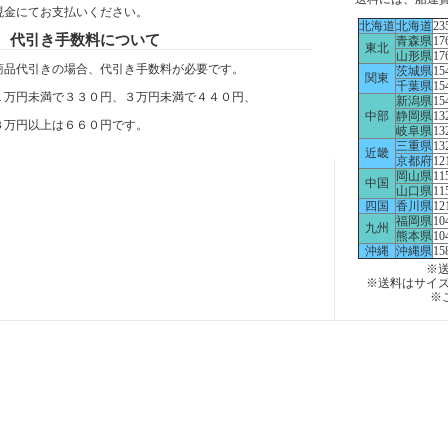
現金にてお支払いください。
北海道
北海道
23
代引き手数料について
青森県
17
東北
山形県
17
商品代引きの場合、代引き手数料が必要です。
茨城県
15
関東
千葉県
15
１万円未満で３３０円、３万円未満で４４０円、
新潟県
15
中部
静岡県
13
３万円以上は６６０円です。
岐阜県
13
三重県
13
近畿
京都府
12
岡山県
11
中国
山口県
11
四国
香川県
12
福岡県
10
九州
熊本県
10
沖縄
沖縄県
15
※送
※送料はサイ
※