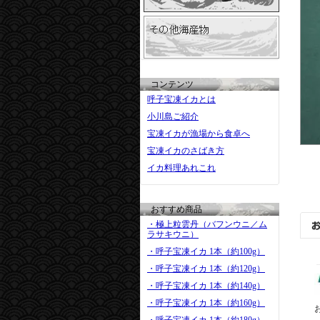
コンテンツ
呼子宝凍イカとは
小川島ご紹介
宝凍イカが漁場から食卓へ
宝凍イカのさばき方
イカ料理あれこれ
おすすめ商品
・極上粒雲丹（バフンウニ／ム
ラサキウニ）
・呼子宝凍イカ 1本（約100g）
・呼子宝凍イカ 1本（約120g）
・呼子宝凍イカ 1本（約140g）
・呼子宝凍イカ 1本（約160g）