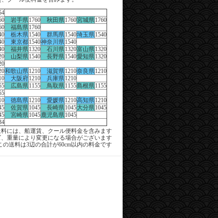
54
60
岩手県
1760
秋田県
1760
宮城県
1760
60
福島県
1760
40
栃木県
1540
群馬県
1540
埼玉県
1540
40
東京都
1540
神奈川県
1540
40
福井県
1320
石川県
1320
富山県
1320
20
山梨県
1540
長野県
1540
愛知県
1320
20
20
和歌山県
1210
滋賀県
1210
奈良県
1210
10
大阪府
1210
兵庫県
1210
55
広島県
1155
鳥取県
1155
島根県
1155
55
10
徳島県
1210
愛媛県
1210
高知県
1210
45
佐賀県
1045
長崎県
1045
大分県
1045
45
宮崎県
1045
鹿児島県
1045
84
料には、船運賃、クール便料金を含みます
ズ、重量により変更になる場合がございます
この送料は3辺の合計が60cm以内の料金です