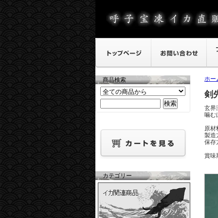
ホー
商品検索
剣
玄界
噛む
原材
製造
保存
賞味
カテゴリー